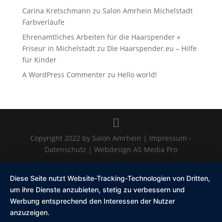
Carina Kretschmann
zu
Salon Amrhein Michelstadt
Farbverläufe
Ehrenamtliches Arbeiten für die Haarspender «
Friseur in Michelstadt
zu
Die Haarspender.eu – Hilfe
für Kinder
A WordPress Commenter
zu
Hello world!
Copyright 2022 by Salon Amrhein | Impressum -
Datenschutz | Webdesign AS Media Pro
Diese Seite nutzt Website-Tracking-Technologien von Dritten,
um ihre Dienste anzubieten, stetig zu verbessern und
Werbung entsprechend den Interessen der Nutzer
anzuzeigen.